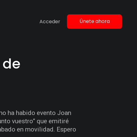
Únete ahora
Acceder
 de
 no ha habido evento Joan
unto vuestro” que emitiré
rabado en movilidad. Espero