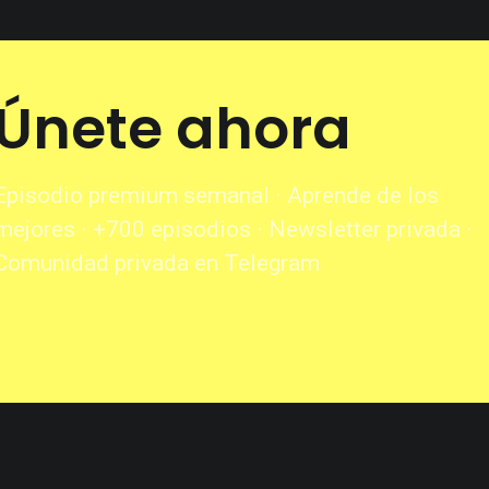
Únete ahora
Episodio premium semanal · Aprende de los
mejores · +700 episodios · Newsletter privada ·
Comunidad privada en Telegram