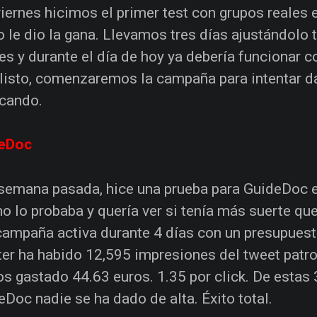
viernes hicimos el primer test con grupos reales
 le dio la gana. Llevamos tres días ajustándolo t
res y durante el día de hoy ya debería funcionar
 listo, comenzaremos la campaña para intentar dar
icando.
eDoc
semana pasada, hice una prueba para GuideDoc e
no lo probaba y quería ver si tenía más suerte qu
campaña activa durante 4 días con un presupuest
ter ha habido 12,595 impresiones del tweet patro
s gastado 44.63 euros. 1.35 por click. De estas
eDoc nadie se ha dado de alta. Éxito total.