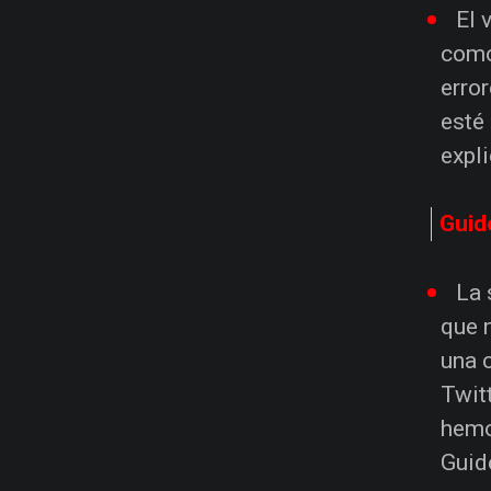
El 
como
erro
esté
expl
Guid
La 
que 
una 
Twit
hemo
Guid