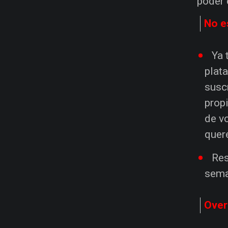
poder 
No e
Ya 
plat
susc
prop
de vo
quer
Res
sema
Over