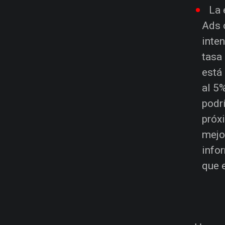
La 
Ads 
inte
tasa
está
al 5
podr
próx
mejo
info
que 