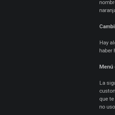
nombre
naranj
Cambia
Hay al
haber 
Menú 
La sig
custom
que te
no uso