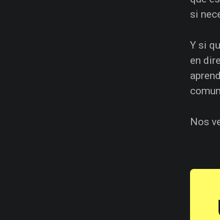
si nec
Y si q
en dir
aprend
comuni
Nos ve