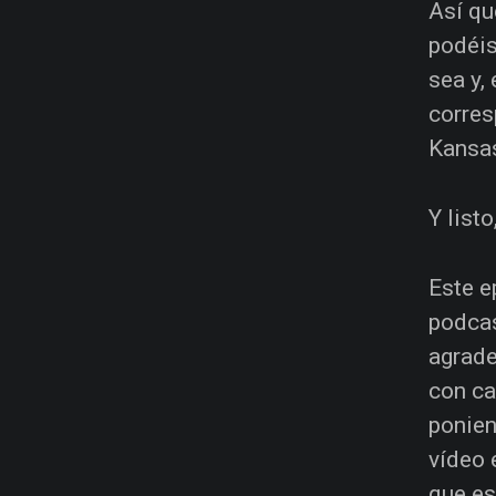
Así qu
podéis
sea y,
corres
Kansas
Y listo
Este e
podcas
agrade
con ca
ponien
vídeo 
que es