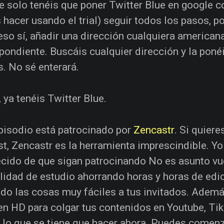
e solo tenéis que poner Twitter Blue en google c
 hacer usando el trial) seguir todos los pasos, po
 eso sí, añadir una dirección cualquiera american
pondiente. Buscáis cualquier dirección y la poné
. No sé enterará.
, ya tenéis Twitter Blue.
pisodio está patrocinado por
Zencastr
. Si quier
t, Zencastr es la herramienta imprescindible. Yo
cido de que sigan patrocinando No es asunto vu
lidad de estudio ahorrando horas y horas de edic
do las cosas muy fáciles a tus invitados. Ademá
en HD para colgar tus contenidos en Youtube, Tik
 lo que se tiene que hacer ahora. Puedes comenza