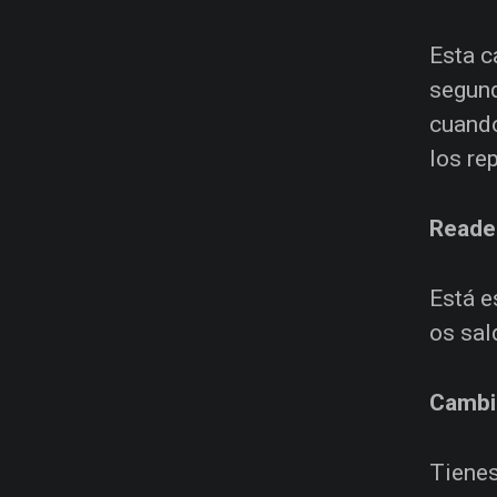
Esta c
segund
cuando
los re
Reade
Está e
os sal
Cambia
Tienes