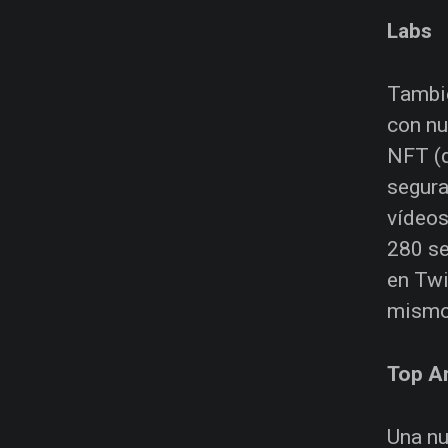
Labs
Tambié
con nu
NFT (q
segura
vídeos
280 se
en Twi
mismo 
Top Ar
Una nu