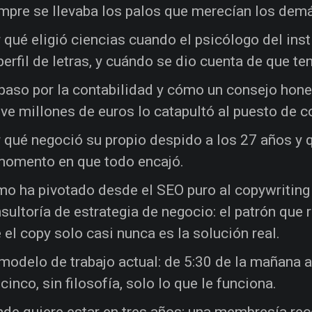
mpre se llevaba los palos que merecían los dem
 qué eligió ciencias cuando el psicólogo del inst
perfil de letras, y cuándo se dio cuenta de que te
paso por la contabilidad y cómo un consejo hone
ve millones de euros lo catapultó al puesto de co
 qué negoció su propio despido a los 27 años y 
momento en que todo encajó.
o ha pivotado desde el SEO puro al copywriting y
sultoría de estrategia de negocio: el patrón que r
 el copy solo casi nunca es la solución real.
modelo de trabajo actual: de 5:30 de la mañana a l
 cinco, sin filosofía, solo lo que le funciona.
de quiere estar en tres años: una membresía re