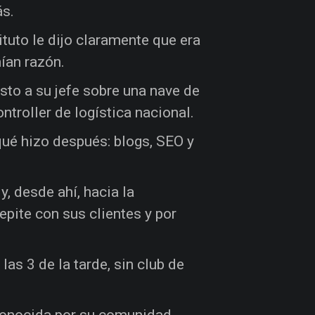
ás.
ituto le dijo claramente que era
nían razón.
sto a su jefe sobre una nave de
ntroller de logística nacional.
qué hizo después: blogs, SEO y
, desde ahí, hacia la
epite con sus clientes y por
as 3 de la tarde, sin club de
conocida por su comunidad,