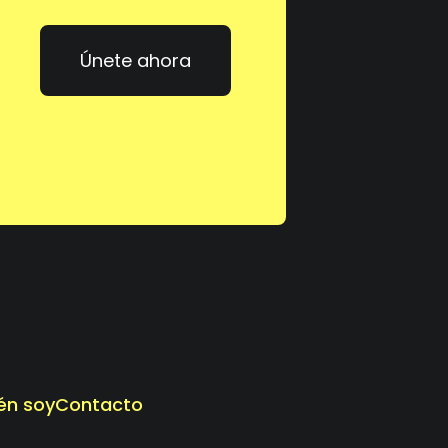
Únete ahora
én soy
Contacto