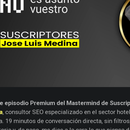
te episodio Premium del Mastermind de Suscri
a
, consultor SEO especializado en el sector hote
. 19 minutos de conversación directa, sin filtros
toria y, de paso, me dice a la cara lo que piens