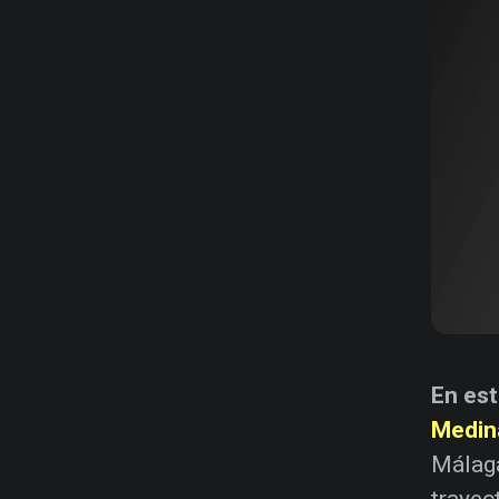
En es
Medin
Málaga
trayec