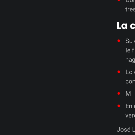
tre
La 
Su 
le 
hag
Lo 
con
Mi 
En 
ver
José L