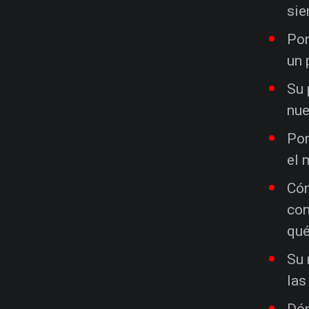
sie
Por
un 
Su 
nue
Por
el 
Cóm
con
qué
Su 
las
Dón