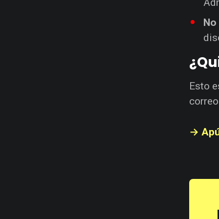
Adm
No
dis
¿Qui
Esto e
correo
→ Apú