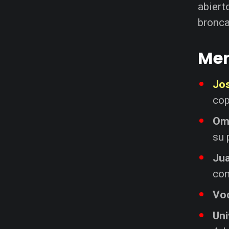
abiert
bronca
Men
Jos
cop
Oma
su 
Ju
com
Vo
Uni