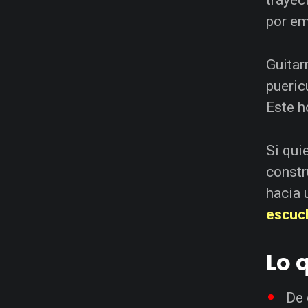
por em
Guitar
pueric
Este h
Si qui
constr
hacia 
escuc
Lo 
De 