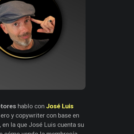
ptores
hablo con
José Luis
lero y copywriter con base en
, en la que José Luis cuenta su
a de cómo vendo la membresía