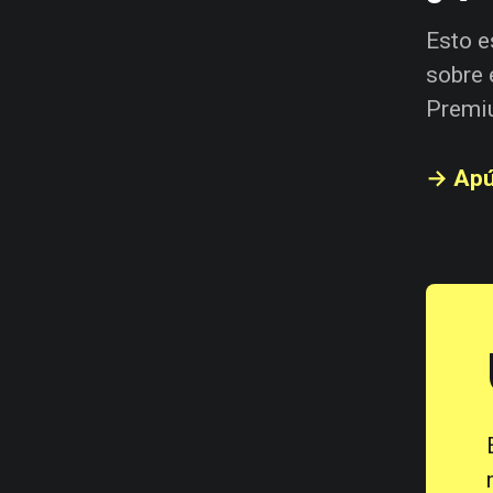
Esto e
sobre 
Premi
→ Apú