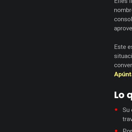
Elies 
nombre
consol
aprove
Este e
situac
conver
Apúnt
Lo 
Su 
tra
Por