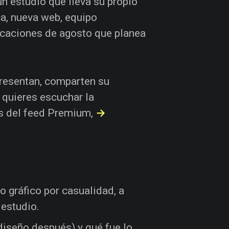
un estudio que lleva su propio
a, nueva web, equipo
acaciones de agosto que planea
presentan, comparten su
i quieres escuchar la
os del feed Premium,
→
o gráfico por casualidad, a
 estudio.
diseño después) y qué fue lo