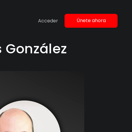
Únete ahora
Acceder
es González