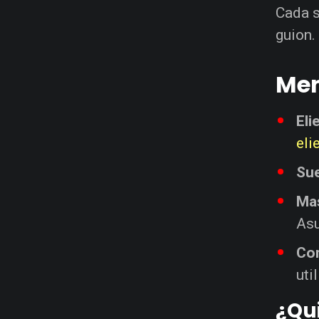
Cada s
guion
Men
Eli
eli
Sue
Mas
Asu
Co
uti
¿Qui