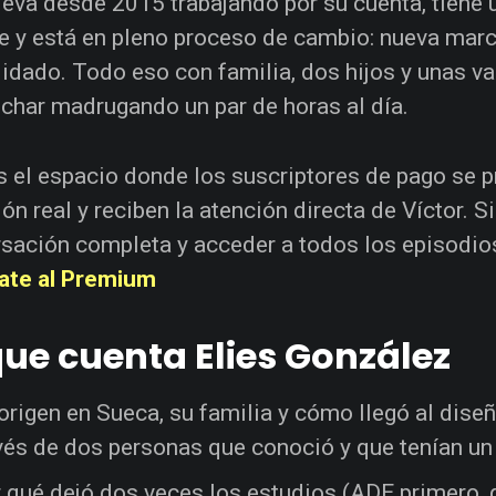
lleva desde 2015 trabajando por su cuenta, tiene 
 y está en pleno proceso de cambio: nueva marc
idado. Todo eso con familia, dos hijos y unas v
char madrugando un par de horas al día.
s el espacio donde los suscriptores de pago se 
ión real y reciben la atención directa de Víctor. S
sación completa y acceder a todos los episodi
ate al Premium
que cuenta Elies González
origen en Sueca, su familia y cómo llegó al diseñ
vés de dos personas que conoció y que tenían un
 qué dejó dos veces los estudios (ADE primero, 