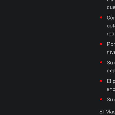
que
Cóm
col
rea
Por
niv
Su 
dep
El 
enc
Su 
El Mas