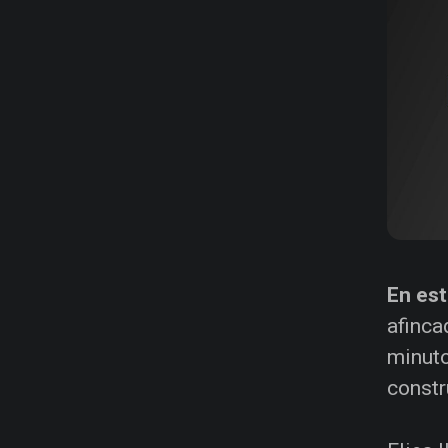
En es
afinca
minuto
constr