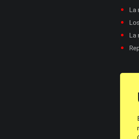
La 
Los
La 
Rep