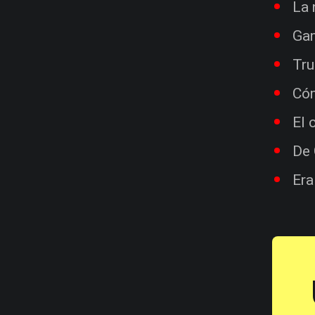
La 
Gam
Tru
Cóm
El 
De 
Era