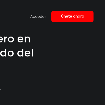
Únete ahora
Acceder
ero en
do del
.