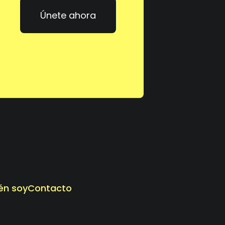
Únete ahora
én soy
Contacto