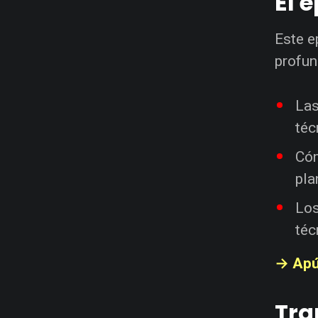
El 
Este e
profun
La
téc
Có
pla
Lo
téc
→ Apú
Tra