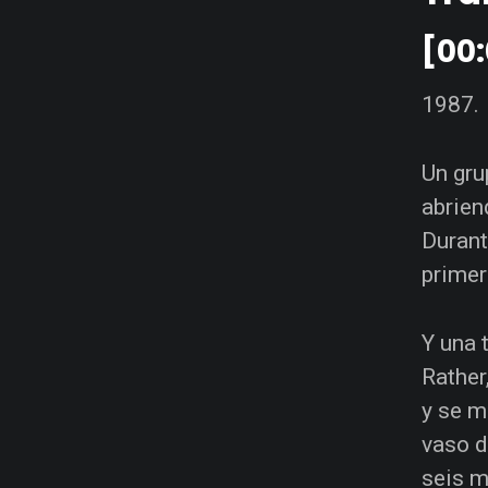
[00:
1987.
Un gru
abrien
Durant
primer
Y una 
Rather
y se m
vaso d
seis m