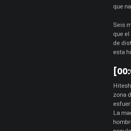
que na
Seis m
que el
de dis
esta hi
[00:
Hitesh
zona d
esfuer
La mad
hombres
popula