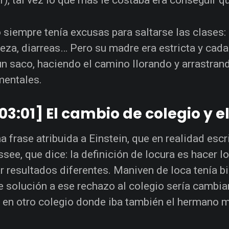
o siempre tenía excusas para saltarse las clases: d
eza, diarreas… Pero su madre era estricta y cad
un saco, haciendo el camino llorando y arrastran
entales.
03:01] El cambio de colegio y
a frase atribuida a Einstein, que en realidad escr
see, que dice: la definición de locura es hacer l
r resultados diferentes. Maniven de loca tenía b
e solución a ese rechazo al colegio sería cambiar
 en otro colegio donde iba también el hermano m