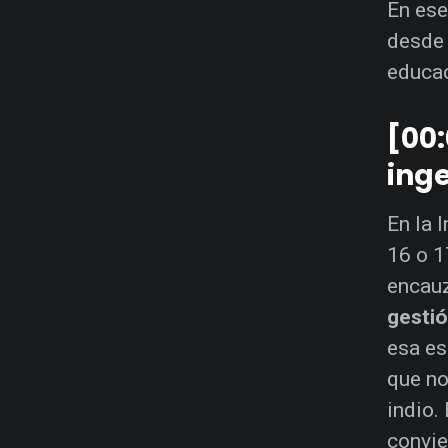
En ese
desde 
educac
[00:
inge
En la 
16 o 1
encauz
gestió
esa es
que no
indio. 
convie