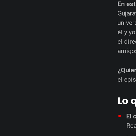
En est
Gujara
univer
él y y
el dir
amigos
¿Quier
el ep
Lo 
El 
Rea