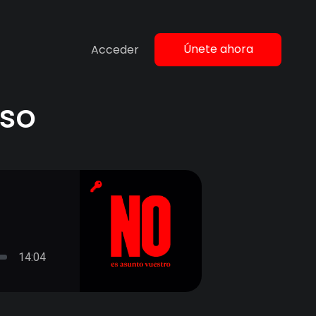
Únete ahora
Acceder
rso
14:04