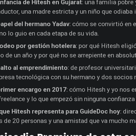
infancia de Hitesh en Gujarat
: una familia pobre
ductor, una madre estricta y un niño que odiaba ir
papel del hermano Yadav
: cómo se convirtió en 
o lo guio en cada etapa de su vida.
rodeo por gestión hotelera
: por qué Hitesh eligi
o de un año y por qué no se arrepiente en absolu
salto al emprendimiento
: de profesor universitar
resa tecnológica con su hermano y dos socios 
primer encargo en 2017
: cómo Hitesh y yo nos 
freelance y lo que empezó sin ninguna confianza
que Hitesh representa para GuideDoc hoy
: dir
 de 20 personas y una amistad que va mucho más