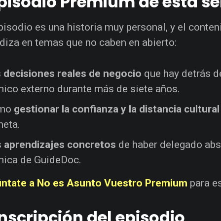
episodio Premium de esta 
pisodio es una historia muy personal, y el cont
diza en temas que no caben en abierto:
s
decisiones reales de negocio
que hay detrás de
nico externo durante más de siete años.
mo
gestionar la confianza y la distancia cultural
neta.
s
aprendizajes concretos
de haber delegado abs
nica de GuideDoc.
ntate a No es Asunto Vuestro Premium
para e
nscripción del episodio