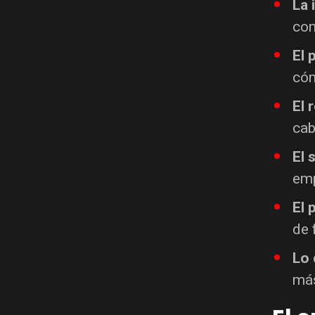
La 
con
El 
cóm
El 
cab
El 
emp
El 
de 
Lo 
más