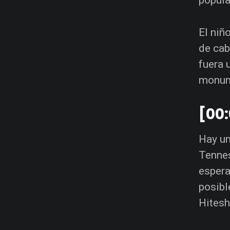
El niñ
de cab
fuera 
monum
[00:
Hay un
Tennes
espera
posibl
Hitesh