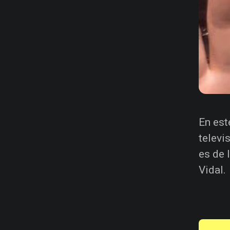
En est
televi
es de 
Vidal.