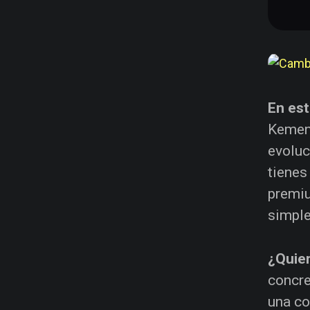
En est
Kemenj
evoluc
tienes
premiu
simple
¿Quier
concre
una co