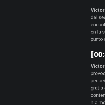
Víctor
del se
encont
en la 
punto 
[00
Víctor
provoc
pequeñ
gratis
conten
hicimo