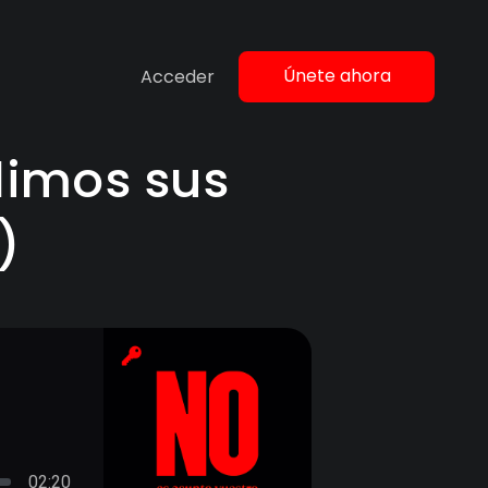
Únete ahora
Acceder
imos sus
)
02:20