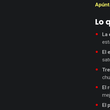
Apúnt
Lo 
La 
est
El 
sat
Tre
chu
El 
mej
El 