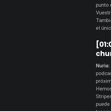
punto 
Vuestr
Tambié
el úni
[01:
chu
Nuria:
podcas
próxim
Hemos 
Stripe
puede 