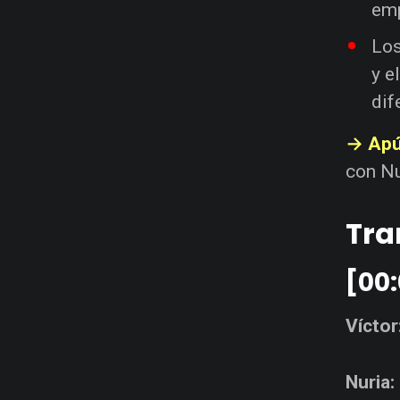
emp
Lo
y e
dif
→ Apú
con Nu
Tra
[00:
Víctor
Nuria: