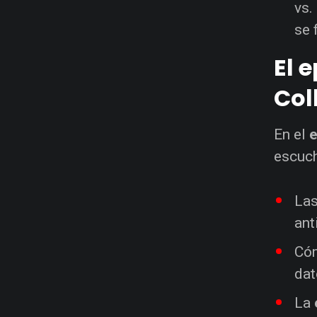
vs.
se 
El 
Col
En el
e
escuch
La
ant
Có
dat
La