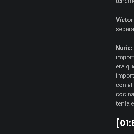
tenemo
Víctor
separa
Nuria:
import
era qu
import
con el
cocina
tenía 
[01: