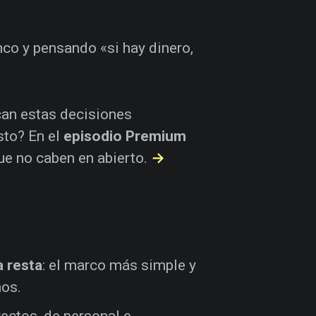
nco y pensando «si hay dinero,
ican estas decisiones
sto? En el
episodio Premium
ue no caben en abierto.
→
a resta
: el marco más simple y
mos.
irectos, de personal e