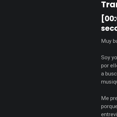
Tra
[00:
secc
Muy bu
Soy yo
por el
a busc
musiqu
Me pr
porque
entrev