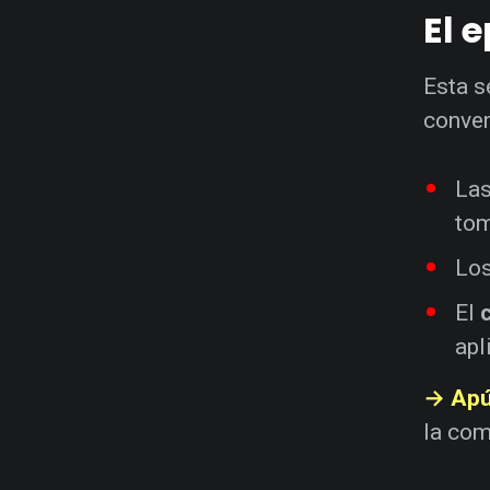
El 
Esta s
conver
La
tom
Lo
El
apl
→ Apú
la com