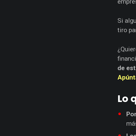
empres
Si alg
tiro p
¿Quier
financ
de es
Apúnt
Lo 
Por
más
Los