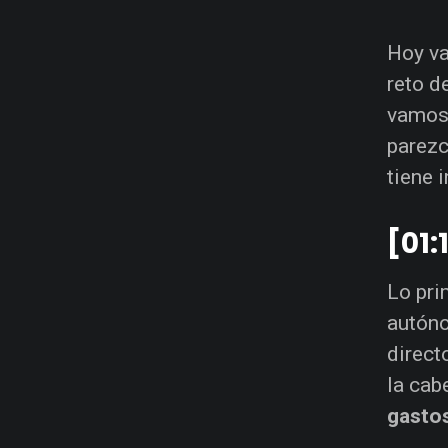
Hoy v
reto d
vamos 
parezc
tiene 
[01:
Lo pri
autóno
direct
la cab
gasto