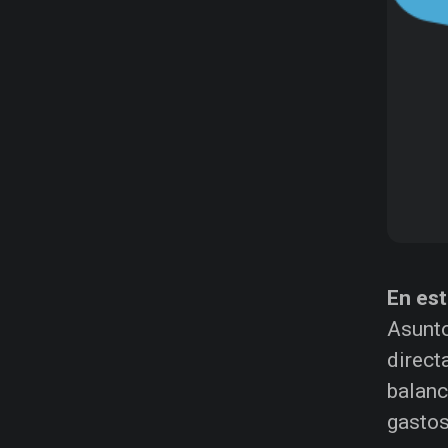
En est
Asunto
direct
balanc
gastos