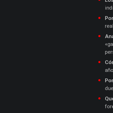
ind
Por
rea
Ana
«ga
per
Cóm
año
Por
due
Qué
for