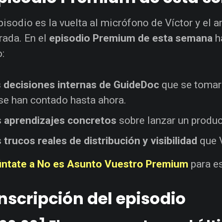
pisodio es la vuelta al micrófono de Víctor y el 
ada. En el
episodio Premium de esta semana
h
o:
s
decisiones internas de GuideDoc
que se tomaro
se han contado hasta ahora.
s
aprendizajes concretos
sobre lanzar un product
s
trucos reales de distribución y visibilidad
que V
ntate a No es Asunto Vuestro Premium
para e
nscripción del episodio