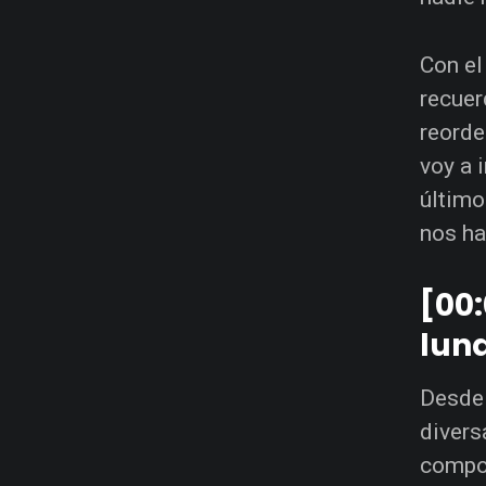
Con el
recuer
reorde
voy a 
último
nos ha
[00:
luna
Desde 
divers
compor