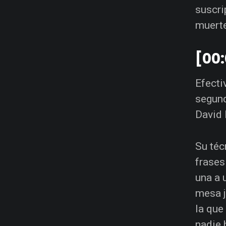
suscri
muerte
[00:
Efecti
segund
David 
Su téc
frases
una a 
mesa j
la que
nadie 