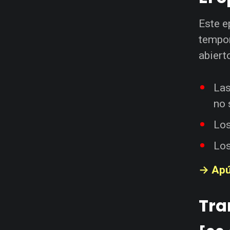
Este e
tempor
abiert
La
no 
Lo
Lo
→ Apú
Tra