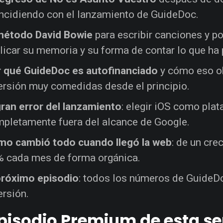
ncidiendo con el lanzamiento de GuideDoc.
método David Bowie
para escribir canciones y po
licar su memoria y su forma de contar lo que ha
 qué GuideDoc es autofinanciado
y cómo eso ob
ersión muy comedidas desde el principio.
gran error del lanzamiento
: elegir iOS como plat
pletamente fuera del alcance de Google.
o cambió todo cuando llegó la web
: de un cre
 cada mes de forma orgánica.
próximo episodio
: todos los números de GuideDo
ersión.
episodio Premium de esta 