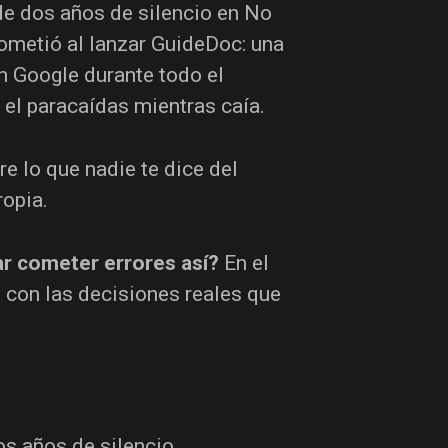
de dos años de silencio en No
cometió al lanzar GuideDoc: una
en Google durante todo el
o el paracaídas mientras caía.
e lo que nadie te dice del
ropia.
ar cometer errores así?
En el
con las decisiones reales que
s años de silencio,