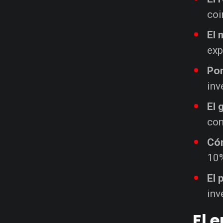
coi
El 
exp
Por
inv
El 
com
Cóm
10%
El 
inv
El 