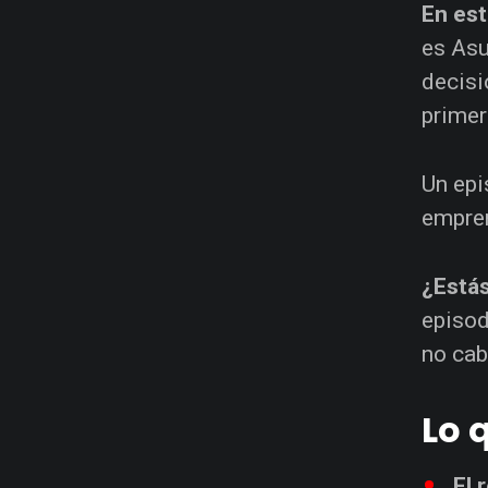
En est
es Asu
decisi
primer
Un epi
empren
¿Estás
episod
no cab
Lo 
El 