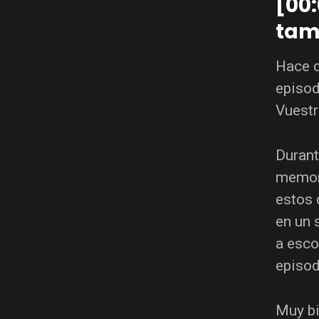
[00:
tam
Hace d
episod
Vuestr
Durant
memori
estos 
en un 
a esco
episod
Muy bi