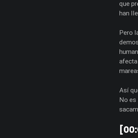
que pr
han ll
Pero l
demost
humano
afecta
mareas
Así qu
No es
sacamo
[00: