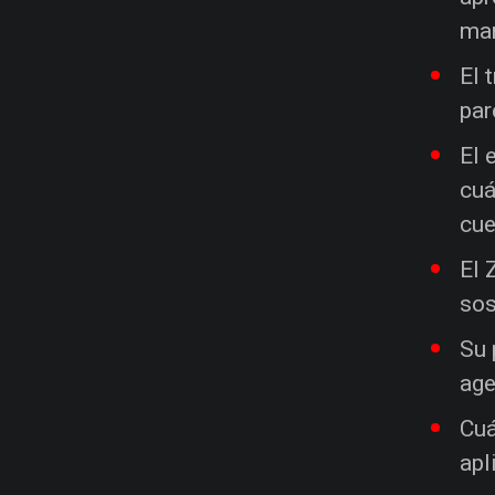
man
El 
par
El 
cuá
cue
El 
sos
Su 
age
Cuá
apl