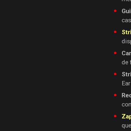
Gu
cas
Str
dis
Ca
de 
Str
Ear
Red
com
Zap
que