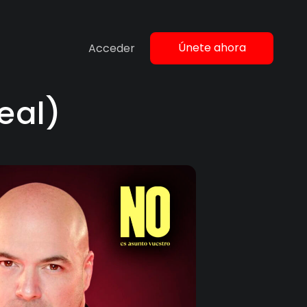
Únete ahora
Acceder
real)