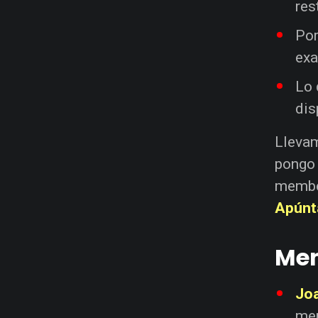
res
Por
exa
Lo 
dis
Llevam
pongo 
member
Apúnt
Men
Jo
mem