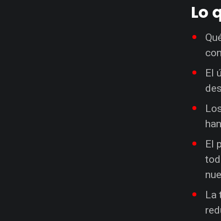
Lo 
Qué
con
El 
des
Los
han
El 
tod
nue
La 
red