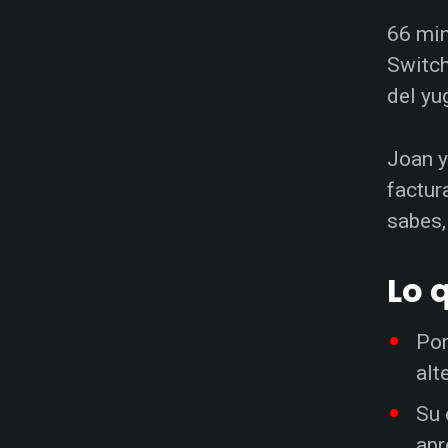
66 mi
Switch
del yu
Joan y
factur
sabes,
Lo 
Por
alt
Su 
apr