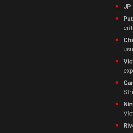
JP
Pa
cri
Ch
usu
Víc
exp
Car
Str
Nin
Víc
Riv