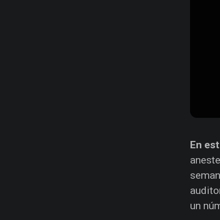
En es
aneste
semana
audito
un núm