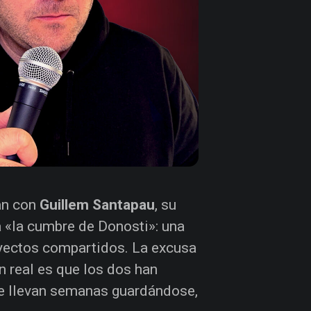
ián con
Guillem Santapau
, su
a «la cumbre de Donosti»: una
royectos compartidos. La excusa
n real es que los dos han
e llevan semanas guardándose,