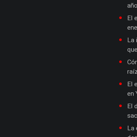
año
El 
ene
La 
que
Cóm
raí
El 
en 
El 
sac
La 