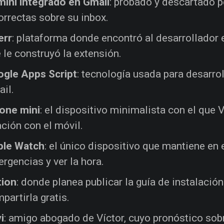
ini integrado en Gmail
: probado y descartado p
orrectas sobre su inbox.
err
: plataforma donde encontró al desarrollador
 le construyó la extensión.
gle Apps Script
: tecnología usada para desarrol
il.
one mini
: el dispositivo minimalista con el que
ación con el móvil.
ple Watch
: el único dispositivo que mantiene en 
rgencias y ver la hora.
tion
: donde planea publicar la guía de instalació
partirla gratis.
i
: amigo abogado de Víctor, cuyo pronóstico sob