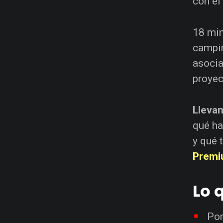
con el
18 min
campin
asocia
proyec
Llevan
qué ha
y qué 
Premi
Lo 
Por