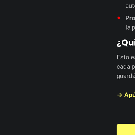
aut
Pro
la 
¿Qui
Esto e
cada p
guardá
→ Apú