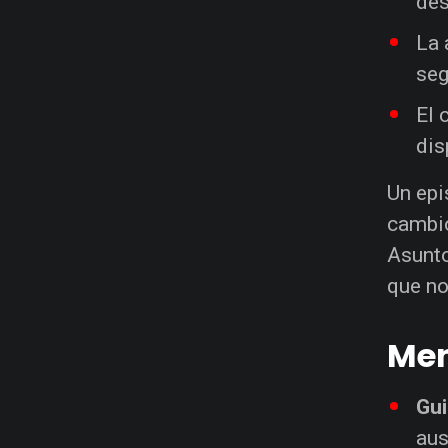
des
La 
seg
El 
dis
Un epi
cambio
Asunto
que no
Men
Gui
aus