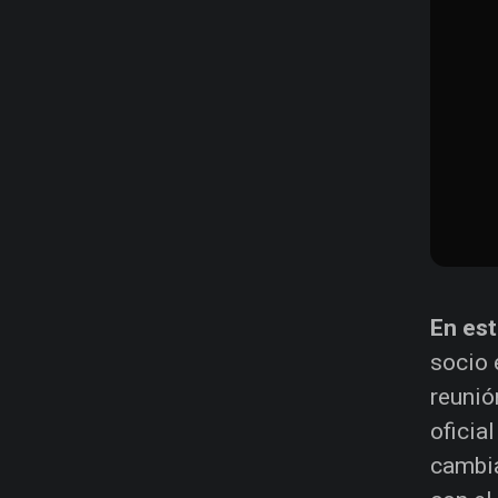
En es
socio 
reunió
oficia
cambia