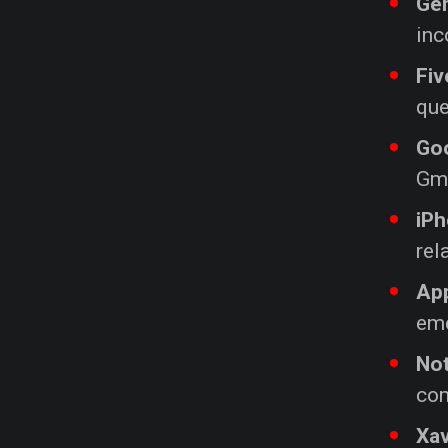
Gem
inc
Fiv
que
Goo
Gma
iPh
rel
Ap
eme
No
com
Xav