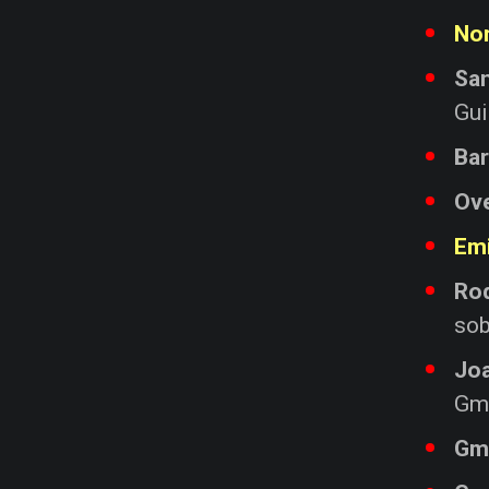
No
San
Gui
Bar
Ov
Emi
Ro
sob
Jo
Gma
Gm