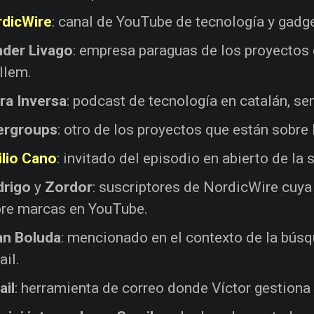
rdicWire
: canal de YouTube de tecnología y gadge
der Livago
: empresa paraguas de los proyectos
llem.
ra Inversa
: podcast de tecnología en catalán, s
ergroups
: otro de los proyectos que están sobre 
lio Cano
: invitado del episodio en abierto de la
drigo
y
Zordor
: suscriptores de NordicWire cuya 
re marcas en YouTube.
an Boluda
: mencionado en el contexto de la bús
il.
ail
: herramienta de correo donde Víctor gestion