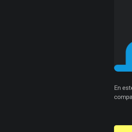
En est
compar