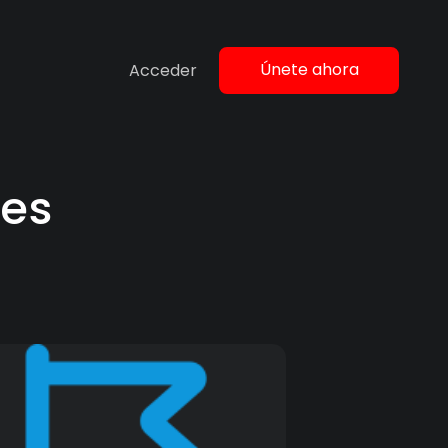
Únete ahora
Acceder
res