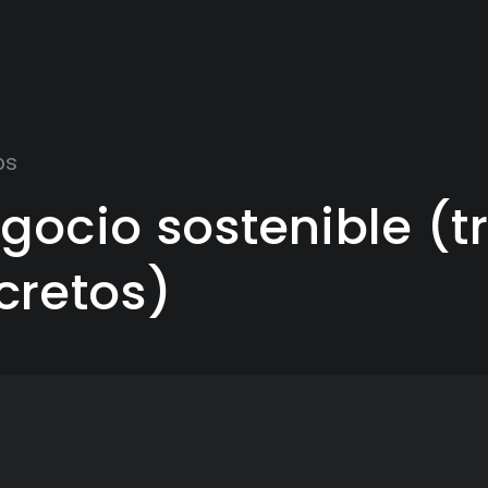
os
gocio sostenible (t
cretos)