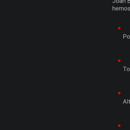
Joan B
hemos 
Po
To
Al