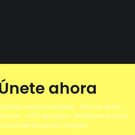
Únete ahora
Episodio premium semanal · Aprende de los
mejores · +700 episodios · Newsletter privada ·
Comunidad privada en Telegram