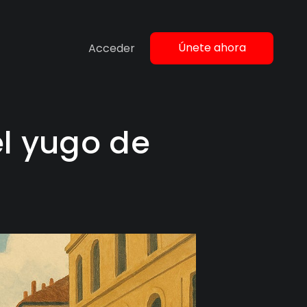
Únete ahora
Acceder
l yugo de