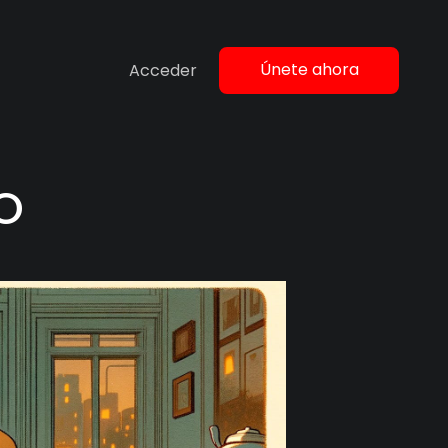
Únete ahora
Acceder
O