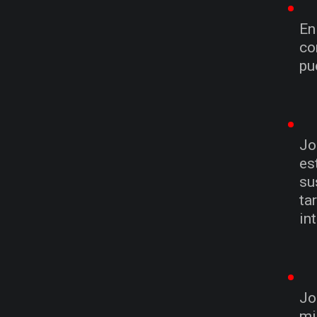
E
co
pu
Jo
es
su
ta
in
Jo
mi