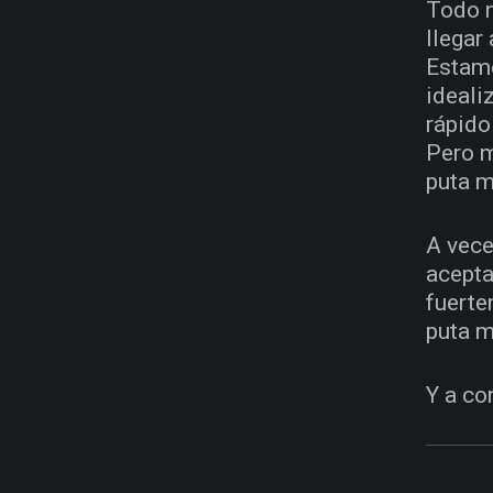
Todo n
llegar
Estamo
ideali
rápido
Pero m
puta m
A vece
acepta
fuerte
puta m
Y a co