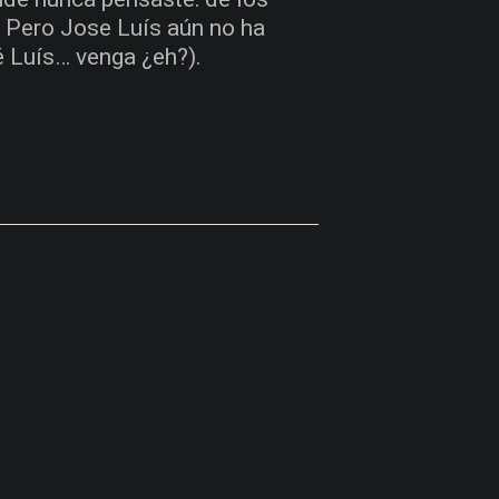
. Pero Jose Luís aún no ha
é Luís… venga ¿eh?).