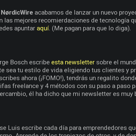
n
NørdicWire
acabamos de lanzar un nuevo proyec
n las mejores recomierdaciones de tecnología 
edes apuntar
aquí
. (Me pagan para que lo diga).
rge Bosch escribe
esta newsletter
sobre el mund
te sea tu estilo de vida eligiendo tus clientes y 
scribes ahora (¡FOMO!), tendrás un regalito dond
rifas freelance y 4 métodos con su paso a paso pa
tercambio, él ha dicho que mi newsletter es muy 
se Luis escribe cada día para emprendedores qu
smo. Aprende de los tropiezos de otros, y de do