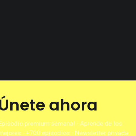
Únete ahora
Episodio premium semanal · Aprende de los
mejores · +700 episodios · Newsletter privada ·