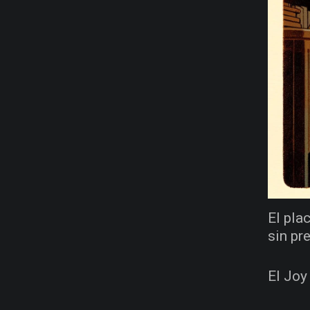
El pla
sin pr
El Joy