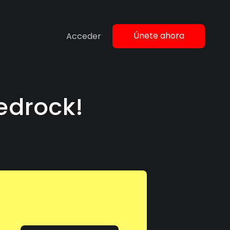
Únete ahora
Acceder
edrock!