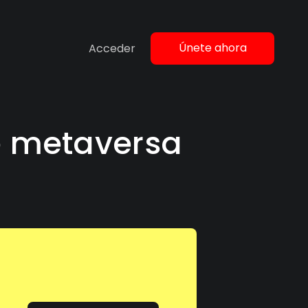
Únete ahora
Acceder
e metaversa