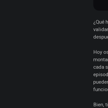
¿Qué h
valida
despué
Hoy os
montan
cada 
episod
pueden
funcio
Bien, 