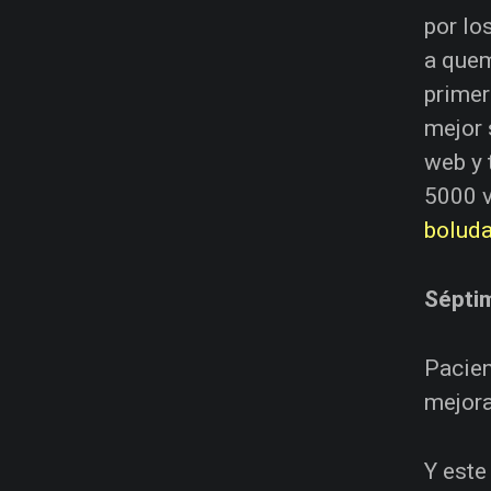
por lo
a quem
primer
mejor 
web y 
5000 v
bolud
Sépti
Pacien
mejora
Y este