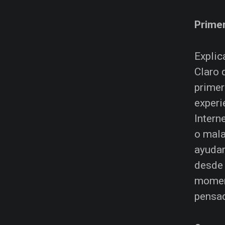
Prime
Explic
Claro 
primer
experi
Intern
o mala
ayudar
desde 
moment
pensad