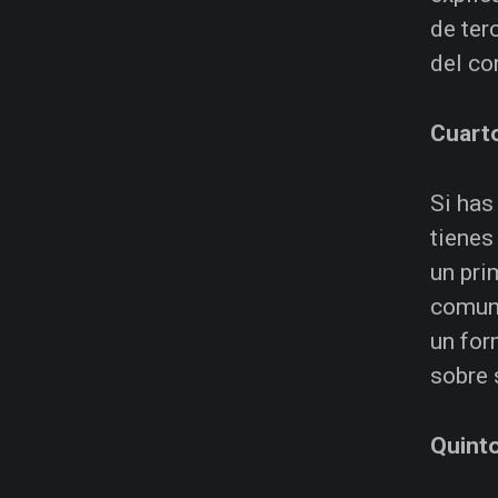
de ter
del co
Cuart
Si has
tienes
un pri
comuni
un for
sobre 
Quint