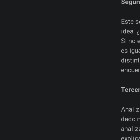
Segun
Este s
idea. 
Si no 
es igu
distin
encuen
Terce
Analiz
dado m
analiz
explic