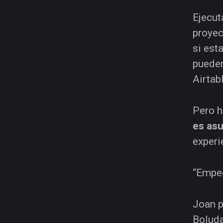
Ejecut
proyec
si est
pueden
Airtab
Pero h
es as
experi
“Empec
Joan p
Boluda