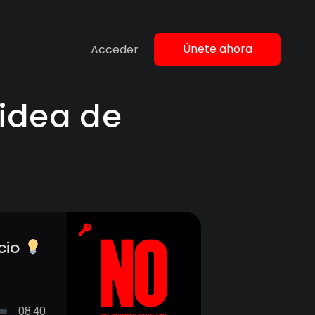
Únete ahora
Acceder
 idea de
cio
08:40